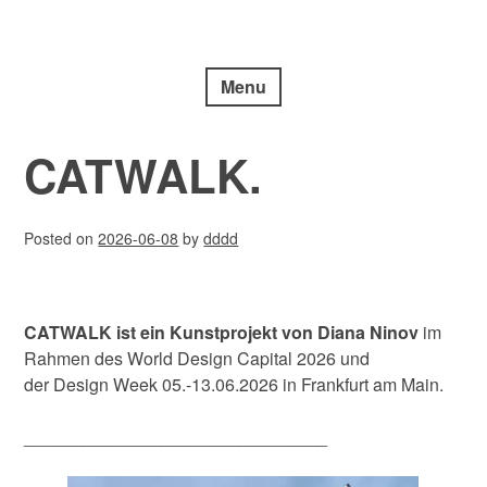
Skip
Diana Ninov | Visuelle Kommunikation
to
ARCHIVE.DDDD
content
Menu
CATWALK.
Posted on
2026-06-08
by
dddd
CATWALK ist ein Kunstprojekt von Diana Ninov
im
Rahmen des World Design Capital 2026 und
der Design Week 05.-13.06.2026 in Frankfurt am Main.
_______________________________