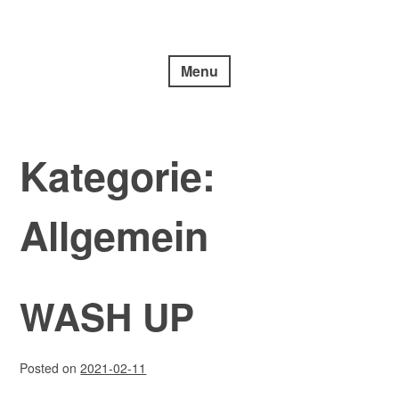
Skip
Diana Ninov | Visuelle Kommunikation
to
ARCHIVE.DDDD
content
Menu
Kategorie:
Allgemein
WASH UP
Posted on
2021-02-11