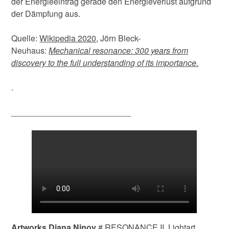
der Energieeintrag gerade den Energieverlust aufgrund
der Dämpfung aus.
Quelle:
Wikipedia 2020
, Jörn Bleck-
Neuhaus:
Mechanical resonance: 300 years from
discovery to the full understanding of its importance.
.
__________________________
Artworks Diana Ninov
# RESONANCE II, Lightart